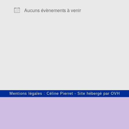
Aucuns évènements à venir
Mentions légales : Céline Pierret - Site hébergé par OVH